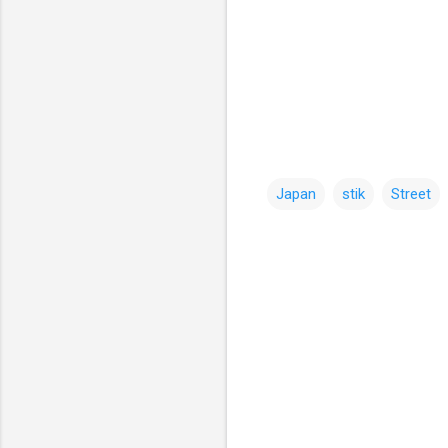
Japan
stik
Street
コ
メ
ン
ト