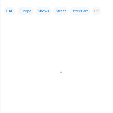
DAL
Europe
Shows
Street
street art
UK
コ
メ
ン
ト