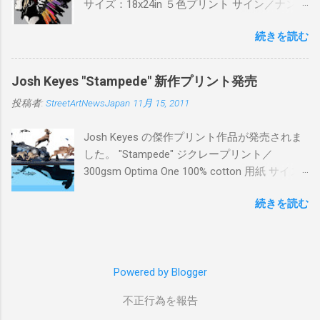
サイズ：18x24in ５色プリント サイン／ナンバ
ー：あり 価格：プリントバージョン$85／ハン
続きを読む
ドフィニッシュバージョン（エディション：
25）$125 購入は８月２６日に こちら から
Josh Keyes "Stampede" 新作プリント発売
投稿者:
StreetArtNewsJapan
11月 15, 2011
Josh Keyes の傑作プリント作品が発売されま
した。 "Stampede" ジクレープリント／
300gsm Optima One 100% cotton 用紙 サイズ:
48" x 22"インチ サイン＆ナンバー：あり エデ
続きを読む
ィション：350 価格: $350 + 送料 購入は こち
ら から
Powered by Blogger
不正行為を報告