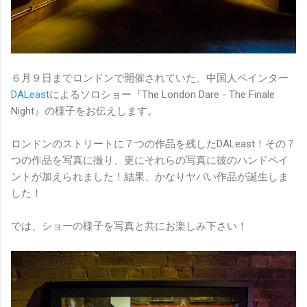
６月９日までロンドンで開催されていた、中国人ペインター
DALeast
によるソロショー『The London Dare - The Finale
Night』の様子をお伝えします。
ロンドンのストリートに７つの作品を残したDALeast！その７
つの作品を写真に撮り、更にそれらの写真に彼のハンドペイ
ントが加えられました！結果、かなりヤバい作品が誕生しま
した！
では、ショーの様子を写真と共にお楽しみ下さい！