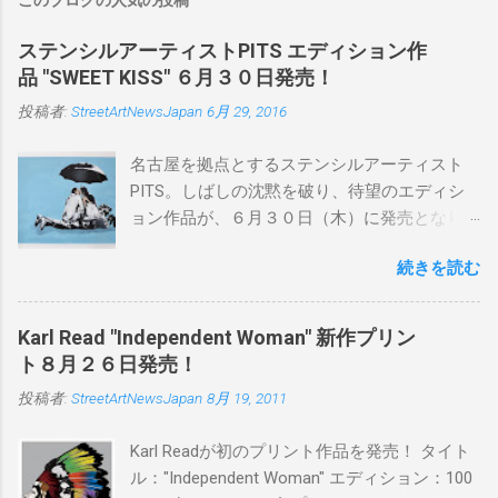
ステンシルアーティストPITS エディション作
品 "SWEET KISS" ６月３０日発売！
投稿者:
StreetArtNewsJapan
6月 29, 2016
名古屋を拠点とするステンシルアーティスト
PITS。しばしの沈黙を破り、待望のエディシ
ョン作品が、６月３０日（木）に発売となり
ます。ユーモアとシリアスを巧みに操り、作
続きを読む
品に落とし込むスタイルは今作でも健在。(
PITSの過去記事はこちらから ) 発売日：6月30
日(木)19時 タイトル：SWEET KISS カラー：
Karl Read "Independent Woman" 新作プリン
BLUE/MINT GREEN/PINK/YELLOW エディショ
ト８月２６日発売！
ン：各色５ サイズ：800mm × 550mm 価格：
投稿者:
StreetArtNewsJapan
8月 19, 2011
¥16,000(¥17,280) 購入は、 こちら から
Karl Readが初のプリント作品を発売！ タイト
ル："Independent Woman" エディション：100