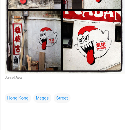
pics via Meggs
Hong Kong
Meggs
Street
コ
メ
ン