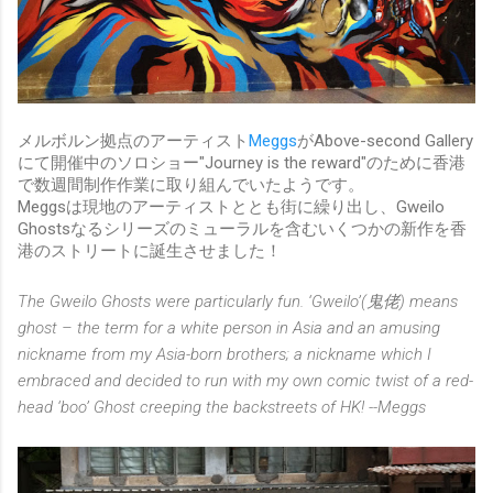
メルボルン拠点のアーティスト
Meggs
がAbove-second Gallery
にて開催中のソロショー"Journey is the reward"のために香港
で数週間制作作業に取り組んでいたようです。
Meggsは現地のアーティストととも街に繰り出し、Gweilo
Ghostsなるシリーズのミューラルを含むいくつかの新作を香
港のストリートに誕生させました！
The Gweilo Ghosts were particularly fun. ‘Gweilo’(鬼佬) means
ghost – the term for a white person in Asia and an amusing
nickname from my Asia-born brothers; a nickname which I
embraced and decided to run with my own comic twist of a red-
head ‘boo’ Ghost creeping the backstreets of HK! --Meggs